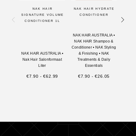
NAK HAIR
NAK HAIR HYDRATE
NA
SIGNATURE VOLUME
CONDITIONER
BLO
CONDITIONER 1L
NAK HAIR AUSTRALIA
•
NAK H
NAK HAIR Shampoo &
NAK 
Conditioner
•
NAK Styling
Condit
NAK HAIR AUSTRALIA
•
& Finishing
•
NAK
& F
Nak Hair Salonformaat
Treatments & Daily
Tre
Liter
Essentials
€
7.90
-
€
62.99
€
7.90
-
€
26.05
€
38