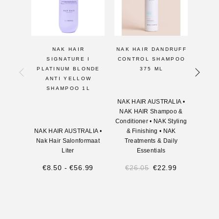
NAK HAIR
NAK HAIR DANDRUFF
NAK 
SIGNATURE I
CONTROL SHAMPOO
C
PLATINUM BLONDE
375 ML
ANTI YELLOW
SHAMPOO 1L
NAK HAIR AUSTRALIA
•
NAK H
NAK HAIR Shampoo &
NAK 
Conditioner
•
NAK Styling
Condit
NAK HAIR AUSTRALIA
•
& Finishing
•
NAK
& F
Nak Hair Salonformaat
Treatments & Daily
Tre
Liter
Essentials
€
8.50
-
€
56.99
€
26.05
€
22.99
€
7