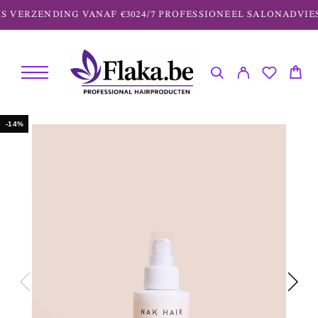
 VERZENDING VANAF €30
24/7 PROFESSIONEEL SALONADVIES
-14%