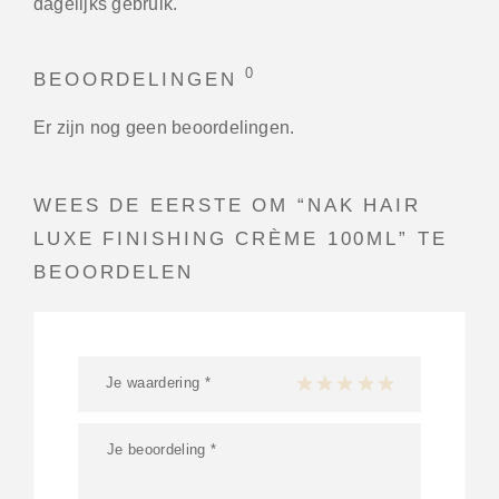
dagelijks gebruik.
0
BEOORDELINGEN
Er zijn nog geen beoordelingen.
WEES DE EERSTE OM “NAK HAIR
LUXE FINISHING CRÈME 100ML” TE
BEOORDELEN
Je waardering
*
1 van de 5 sterren
2 van de 5 sterren
3 van de 5 sterren
4 van de 5 sterren
5 van de 5 ster