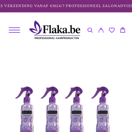
S VERZENDING VANAF €30
24/7 PROFESSIONEEL SALONADVIES