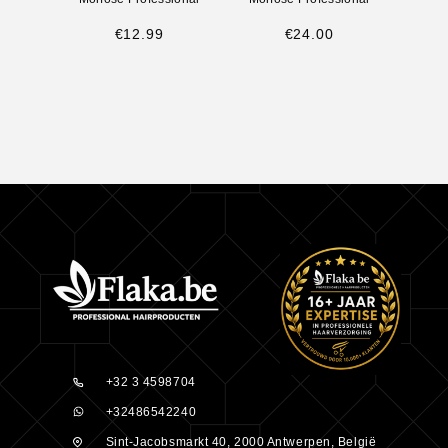
€
12.99
€
24.00
+32 3 4598704
+32486542240
Sint-Jacobsmarkt 40, 2000 Antwerpen, België