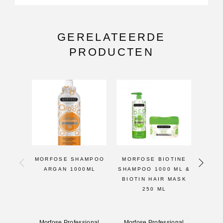
GERELATEERDE
PRODUCTEN
MORFOSE SHAMPOO
MORFOSE BIOTINE
MORF
ARGAN 1000ML
SHAMPOO 1000 ML &
S
BIOTIN HAIR MASK
250 ML
Morfose Professional
Morfose Professional
Morf