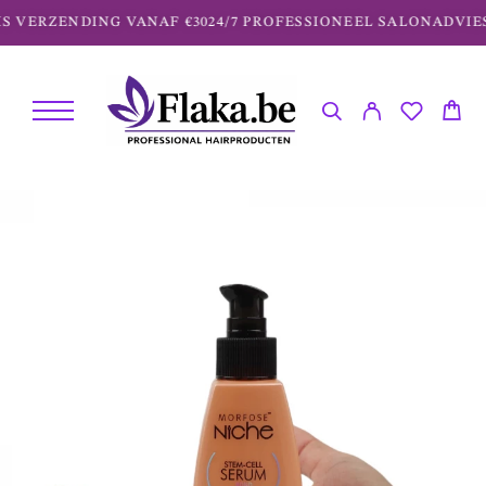
S VERZENDING VANAF €30
24/7 PROFESSIONEEL SALONADVIES