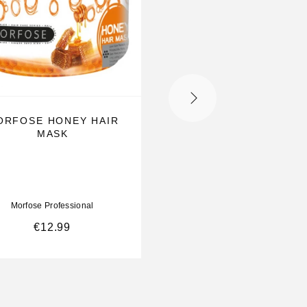
ORFOSE HONEY HAIR
MORFOSE SHAMP
MASK
HERBAL SALT FRE
1000ML
Morfose Professional
Morfose Professional
€
12.99
€
12.99