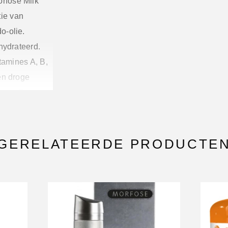
rfose Milk
ie van
o-olie.
hydrateerd.
tamines A, B,
en droge
haar. De
tgehalte van
kken soepel,
oge
GERELATEERDE PRODUCTE
chikt voor
 en