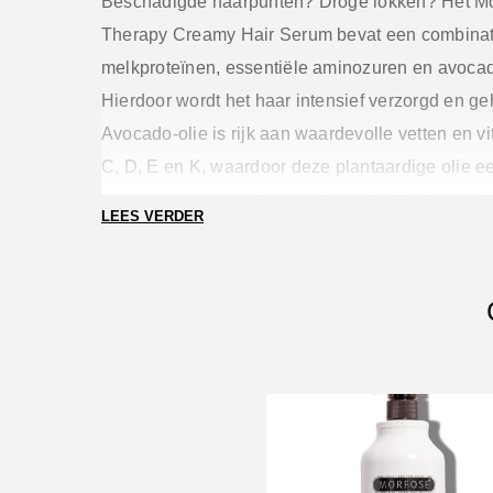
Beschadigde haarpunten? Droge lokken? Het Mo
Therapy Creamy Hair Serum bevat een combinat
melkproteïnen, essentiële aminozuren en avocad
Hierdoor wordt het haar intensief verzorgd en ge
Avocado-olie is rijk aan waardevolle vetten en vi
C, D, E en K, waardoor deze plantaardige olie e
coupe omtovert in glanzend, goed gehydrateerd 
LEES VERDER
melkproteïnen en avocado-olie brengen het voch
het haar naar een gezond niveau en maken je lo
sterk en glanzend. Breng aan op je handdoekdr
haarpunten en style je coupe als gewoonlijk. Ges
alle haartypes, maar in het bijzonder voor droog
beschadigd haar.