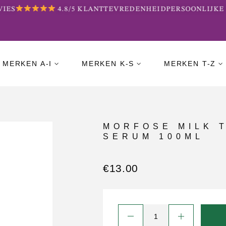
ES
4.8/5 KLANTTEVREDENHEID
PERSOONLIJKE B
MERKEN A-I
MERKEN K-S
MERKEN T-Z
MORFOSE MILK 
SERUM 100ML
€
13.00