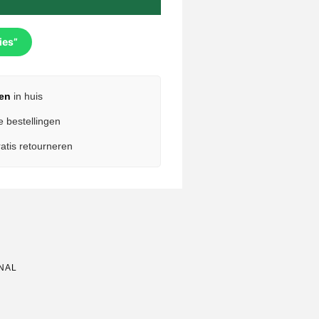
ies”
en
in huis
e bestellingen
atis retourneren
NAL