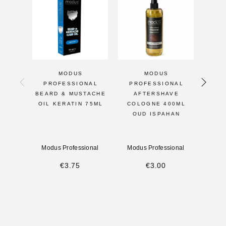
MODUS
MODUS
PROFESSIONAL
PROFESSIONAL
PR
BEARD & MUSTACHE
AFTERSHAVE
DEP
OIL KERATIN 75ML
COLOGNE 400ML
WAX 
OUD ISPAHAN
Modus Professional
Modus Professional
Modu
€
3.75
€
3.00