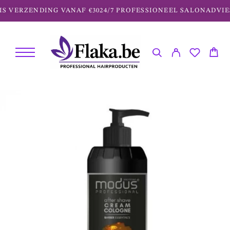
S VERZENDING VANAF €30
24/7 PROFESSIONEEL SALONADVIES