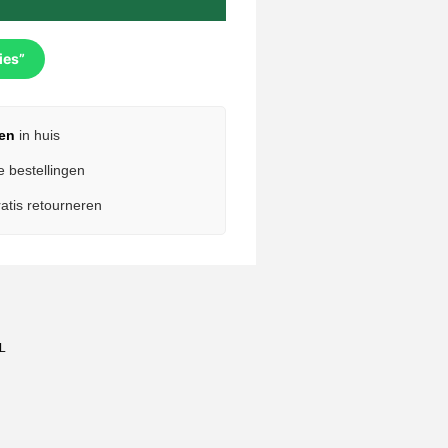
ies”
en
in huis
e bestellingen
atis retourneren
L