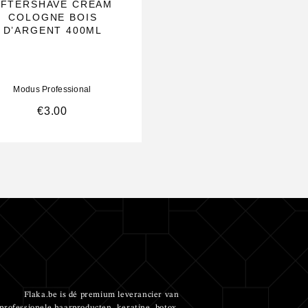
AFTERSHAVE CREAM
BEARD & MUSTAC
COLOGNE BOIS
OIL KERATIN 75M
D’ARGENT 400ML
Modus Professional
Modus Professional
€
3.00
€
3.75
Flaka.be is dé premium leverancier van