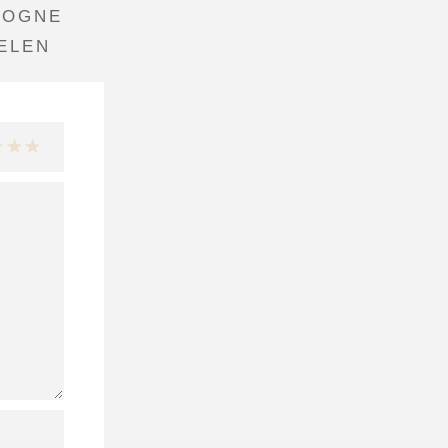
LOGNE
ELEN
 de 5 sterren
van de 5 sterren
3 van de 5 sterren
4 van de 5 sterren
5 van de 5 sterren