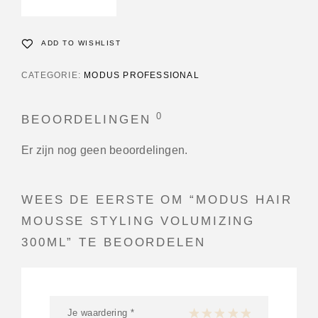
ADD TO WISHLIST
CATEGORIE:
MODUS PROFESSIONAL
0
BEOORDELINGEN
Er zijn nog geen beoordelingen.
WEES DE EERSTE OM “MODUS HAIR
MOUSSE STYLING VOLUMIZING
300ML” TE BEOORDELEN
Je waardering
*
1 van de 5 sterren
2 van de 5 sterren
3 van de 5 sterren
4 van de 5 sterren
5 van de 5 ster