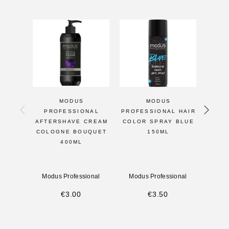
MODUS
MODUS
PROFESSIONAL
PROFESSIONAL HAIR
PR
AFTERSHAVE CREAM
COLOR SPRAY BLUE
AFTE
COLOGNE BOUQUET
150ML
400ML
TRA
Modus Professional
Modus Professional
Modu
€
3.00
€
3.50