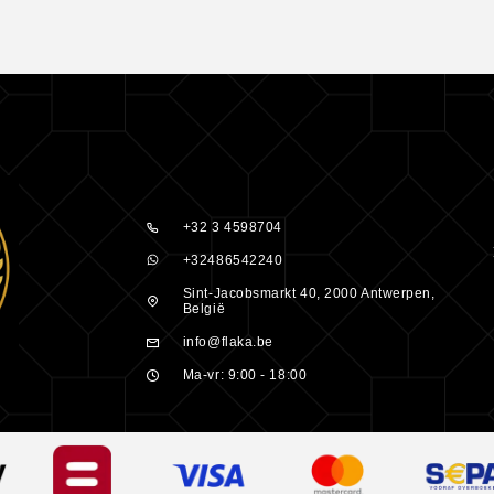
beperken en de
oor iedereen
der dunne,
vaar het
eurt.
+32 3 4598704
k écht gezond
+32486542240
Sint-Jacobsmarkt 40, 2000 Antwerpen,
België
info@flaka.be
Ma-vr: 9:00 - 18:00