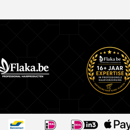
haarbreuk te verminderen, gespleten punten te 
haarlengtes zichtbaar voller te maken. Perfect v
die droomt van lang, sterk en verzorgd haar zon
beschadigde punten.
Geef je haar de verzorging die het verdient en er
verschil van professionele kwaliteit bij elke wasb
L’Oréal Pro Longer – voor langer haar dat er oo
uitziet.