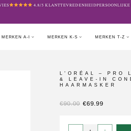
ES
4.8/5 KLANTTEVREDENHEID
PERSOONLIJKE B
MERKEN A-I
MERKEN K-S
MERKEN T-Z
L’ORÉAL – PRO
& LEAVE-IN CON
HAARMASKER
€
90.00
€
69.99