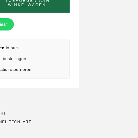
TOEVOEGEN AAN
WINKELWAGEN
ies”
en
in huis
e bestellingen
atis retourneren
241
EL TECNI ART.