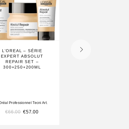
NIET OP VOORRAA
L’OREAL – SÉRIE
L’OREAL TECNIART
EXPERT ABSOLUT
SAVAGE PANACHE 4
REPAIR SET –
POWDER SPRAY 
300+250+200ML
3X250ML
Oréal Professionnel Tecni Art.
L’Oréal Professionnel Tecni 
€
66.00
€
57.00
€
60.00
€
49.99