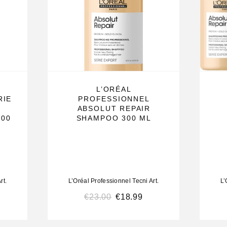
es te
voor dagelijks
L’ORÉAL
RIE
PROFESSIONNEL
ar voelt
O
ABSOLUT REPAIR
500
SHAMPOO 300 ML
en herstelt en
 het haar een
rt.
L’Oréal Professionnel Tecni Art.
L’
€
23.00
€
18.99
ine om