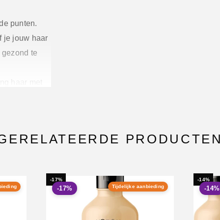
de punten.
f je jouw haar
n gezond te
ang haar met
00 technologie
 te versterken
GERELATEERDE PRODUCTE
esultaat is
ller, gezonder
-17%
-14%
bieding
Tijdelijke aanbieding
-17%
-14%