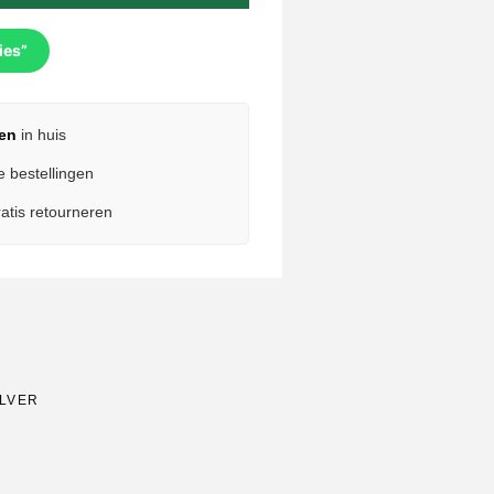
ies”
en
in huis
e bestellingen
atis retourneren
ALVER