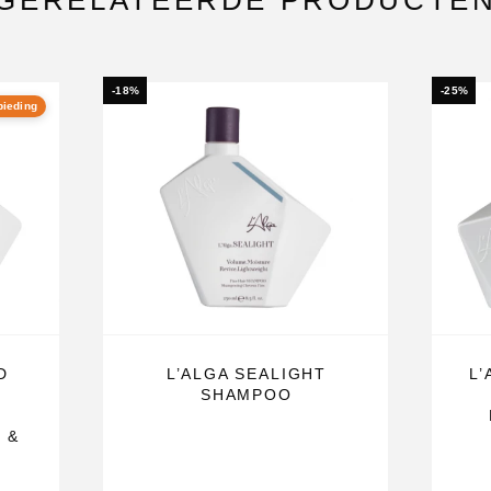
GERELATEERDE PRODUCTE
t een gezonde,
-18%
-25%
bieding
 SEALVER
oele tint
schild rond
rijkt de
aat.
D
L’ALGA SEALIGHT
L
SHAMPOO
roog of droog
 &
ten en de