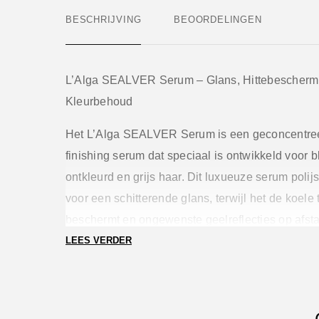
BESCHRIJVING
BEOORDELINGEN
L’Alga SEALVER Serum – Glans, Hittebescherm
Kleurbehoud
Het
L’Alga SEALVER Serum
is een geconcentree
finishing serum dat speciaal is ontwikkeld voor b
ontkleurd en grijs haar. Dit luxueuze serum polijs
voor een schitterende glans, terwijl het de koele
beschermt en ongewenste geelreflecties op afst
LEES VERDER
Waarom het SEALVER Serum de perfecte finish i
Naast kleurbehoud biedt dit serum een krachtig
tegen de hitte van stylingtools en voorkomt het 