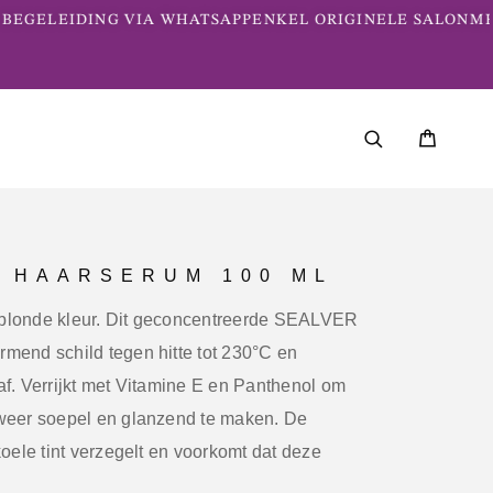
EGELEIDING VIA WHATSAPP
ENKEL ORIGINELE SALONME
R HAARSERUM 100 ML
blonde kleur.
Dit geconcentreerde SEALVER
mend schild tegen hitte tot
230°C
en
af. Verrijkt met Vitamine E en Panthenol om
 weer soepel en glanzend te maken. De
koele tint verzegelt en voorkomt dat deze