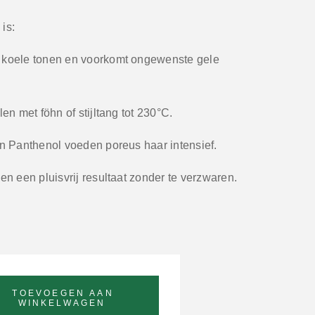
is:
 koele tonen en voorkomt ongewenste gele
len met föhn of stijltang tot
230°C
.
n Panthenol voeden poreus haar intensief.
n een pluisvrij resultaat zonder te verzwaren.
TOEVOEGEN AAN
WINKELWAGEN