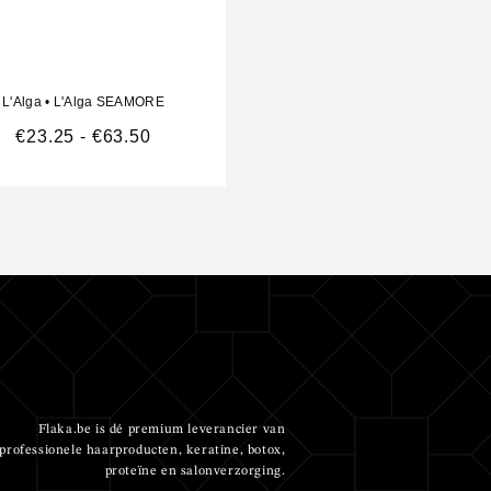
L'Alga
•
L'Alga SEAMORE
L'Alga
•
L'Alga SEACUR
€
23.25
-
€
63.50
€
13.50
-
€
38.99
Flaka.be is dé premium leverancier van
professionele haarproducten, keratine, botox,
proteïne en salonverzorging.