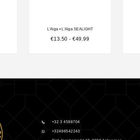
rdeling en ga
 leave-in
L'Alga
•
L'Alga SEALIGHT
€
13.50
-
€
49.99
 haar
e
+32 3 4598704
+32486542240
 PARFUM