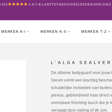
ES
4.8/5 KLANTTEVREDENHEID
PERSOONLIJKE B
MERKEN A-I
MERKEN K-S
MERKEN T-Z
L’ALGA SEALVE
De ultieme bodyguard voor jouw 
Serum vormt een krachtig bescher
schadelijke invloeden van buiten
poreus, geblondeerd haar direct
onmisbare finishing touch die je 
vervaagt door styling of de zon.