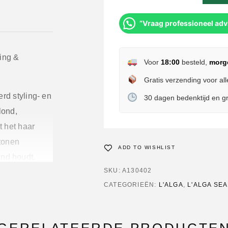
“Vraag professioneel adv
ing &
Voor
18:00
besteld,
morg
Gratis verzending voor all
rd styling- en
30 dagen bedenktijd en gr
lond,
t het haar
 tonen
ADD TO WISHLIST
and houdt.
SKU:
A130402
s:
CATEGORIEËN:
L'ALGA
,
L'ALGA SE
e bescherming
gespleten