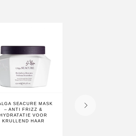
N
-29%
’ALGA SEACURE MASK
L’ALGA SEACURL
– ANTI FRIZZ &
ELASTICITY CURL
HYDRATATIE VOOR
LOTION
KRULLEND HAAR