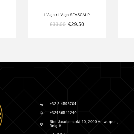
imaal
L'Alga
•
L'Alga SEASCALP
€
33.00
€
29.50
S
-toxisch
+32 3 4598704
ropyl
+32486542240
late/Caprate,
Sint-Jacobsmarkt 40, 2000 Antwerpen,
België
inus Communis
hol,