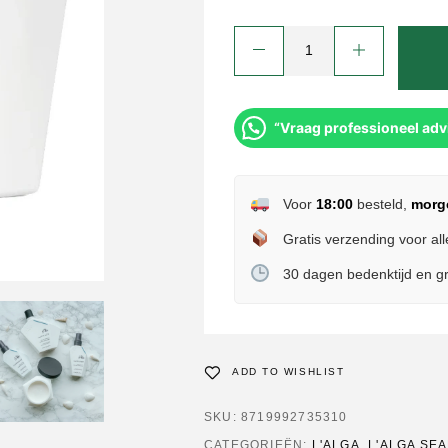
“Vraag professioneel adv
Voor
18:00
besteld,
morg
Gratis verzending voor all
30 dagen bedenktijd en gr
ADD TO WISHLIST
SKU:
8719992735310
CATEGORIEËN:
L'ALGA
,
L'ALGA SE