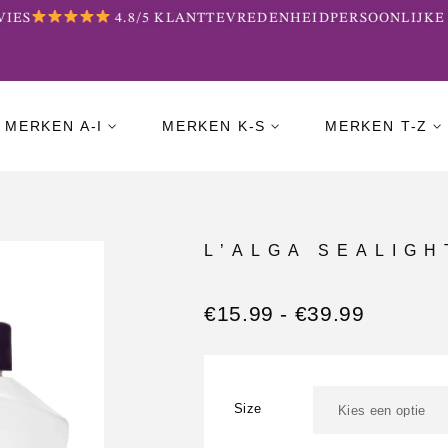
ES
4.8/5 KLANTTEVREDENHEID
PERSOONLIJKE B
MERKEN A-I
MERKEN K-S
MERKEN T-Z
L’ALGA SEALIGH
€
15.99
-
€
39.99
Size