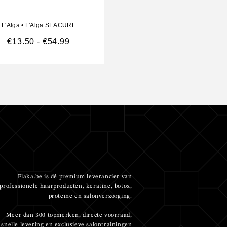
L'Alga
•
L'Alga SEACURL
L'Alga
•
L'Alga SEALVER
€
13.50
-
€
54.99
€
36.80
-
€
78.00
Flaka.be is dé premium leverancier van
professionele haarproducten, keratine, botox,
proteïne en salonverzorging.
Meer dan 300 topmerken, directe voorraad,
snelle levering en exclusieve salontrainingen