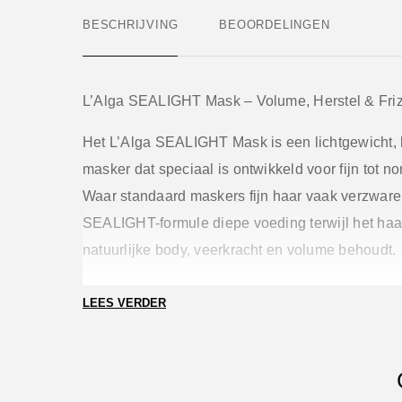
BESCHRIJVING
BEOORDELINGEN
L’Alga SEALIGHT Mask – Volume, Herstel & Friz
Het
L’Alga SEALIGHT Mask
is een lichtgewicht,
masker dat speciaal is ontwikkeld voor fijn tot n
Waar standaard maskers fijn haar vaak verzwaren
SEALIGHT-formule diepe voeding terwijl het haar
natuurlijke body, veerkracht en volume behoudt.
Waarom het SEALIGHT Mask een must-have is:
LEES VERDER
Dit masker maakt gebruik van het geavanceerd
Bio-Complex
gecombineerd met Biotine en Nia
beschadigingen in de haarschubben te herstelle