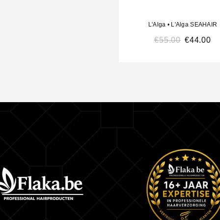
Laat 2 tot 3 minuten inwerken voor een opt
resultaat.
L'Alga
•
L'Alga SEAHAIR
Grondig uitspoelen met water.
€
55.00
€
44.00
Geschikt voor
Alle typen fijn haar
Vrij van
Parabenen en SL
Inhoud
250 ml / 500 ml
Producteigenschap
Kleurveilig en niet
Volledige Ingrediëntenlijst
Aqua (Water), Cetearyl Alcohol, Glycerin, Stearamidop
Dimethylamine, Behentrimonium Chloride, Coco-Capry
Dimethicone, Citric Acid, Ricinus Communis Oil (Ric
(Castor) Seed Oil), Parfum (Fragrance), Isopropyl Alco