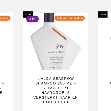
of haar zonder
-11%
-30%
bieding
Tijdelijke aanbieding
-11%
 haarschubben
theid en laat
 van de
de basis.
5
L’ALGA SEAGROW
 –
SHAMPOO 250 ML –
-
STIMULEERT
ar.
VE
HAARGROEI &
n en de
VERSTERKT HAAR EN
R
HOOFDHUID