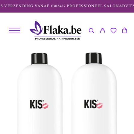
 VERZENDING VANAF €30
24/7 PROFESSIONEEL SALONADVIES