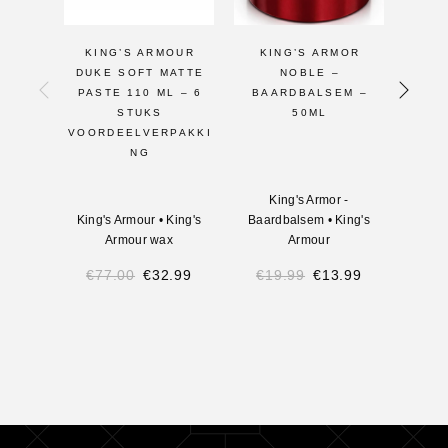
KING’S ARMOUR
KING’S ARMOR
KI
DUKE SOFT MATTE
NOBLE –
DYN
PASTE 110 ML – 6
BAARDBALSEM –
MATTE
STUKS
50ML
VOORDEELVERPAKKI
NG
King's Armor -
King's Armour
•
King's
Baardbalsem
•
King's
King'
Armour wax
Armour
€
77.00
€
32.99
€
19.99
€
13.99