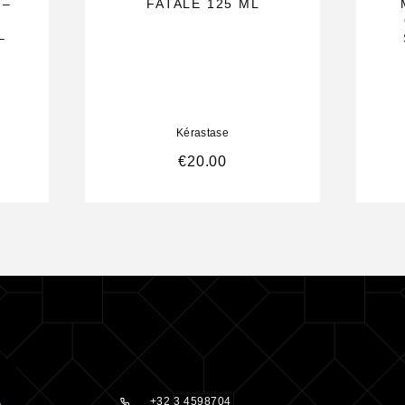
 –
FATALE 125 ML
–
Kérastase
€
20.00
+32 3 4598704