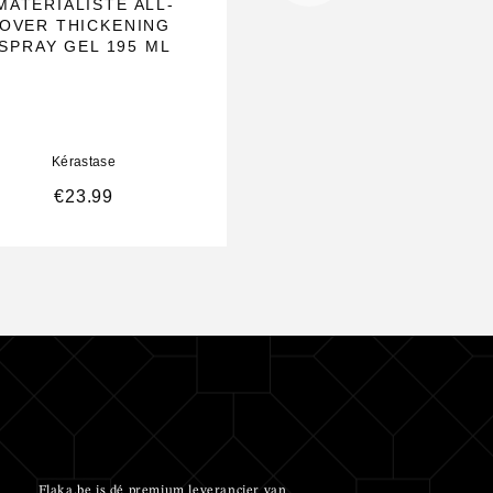
MATERIALISTE ALL-
RESISTANCE SOI
OVER THICKENING
TECHNIQUE N1 – 1
SPRAY GEL 195 ML
ML (10X)
Kérastase
Kérastase
€
23.99
€
29.99
Flaka.be is dé premium leverancier van