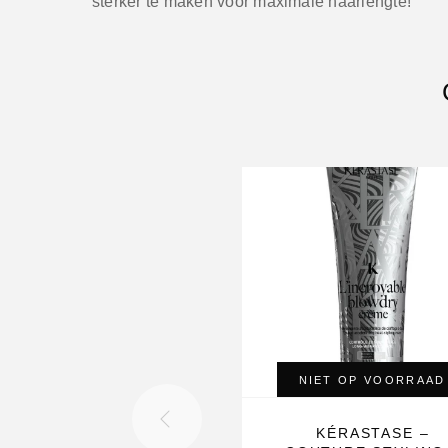
sterker te maken voor maximale haarlengte!
NIET OP VOORRAAD
KÉRASTASE –