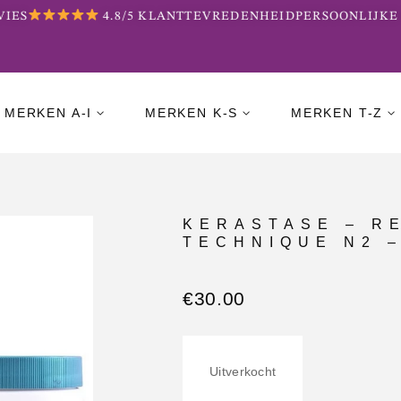
IES
4.8/5 KLANTTEVREDENHEID
PERSOONLIJKE 
MERKEN A-I
MERKEN K-S
MERKEN T-Z
KERASTASE – R
TECHNIQUE N2 –
€
30.00
Uitverkocht