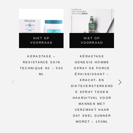
NIET OP
NIET OP
VOORRAAD
VOORRAAD
KERASTASE –
KÉRASTASE
K
RESISTANCE SOIN
GENESIS HOMME
MATE
TECHNIQUE N2 – 500
SPRAY DE FORCE
OVE
ML
ÉPAISSISSANT –
SPRA
KRACHT- EN
DIKTEVERSTERKEND
E SPRAY TEGEN
HAARUITVAL VOOR
MANNEN MET
VERZWAKT HAAR
DAT SNEL DUNNER
WORDT – 150ML