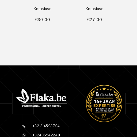
Kérastase
Kérastase
€
30.00
€
27.00
+32 3 4598704
+32486542240