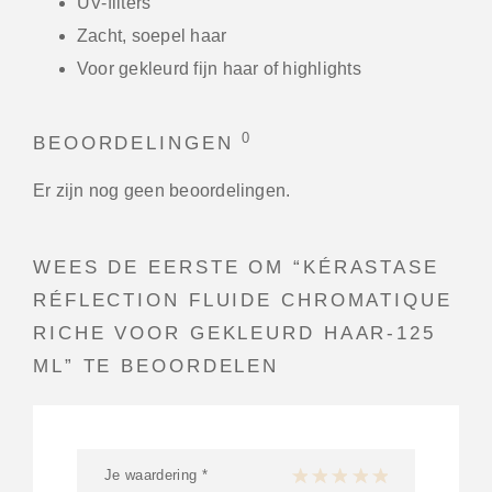
UV-filters
Zacht, soepel haar
Voor gekleurd fijn haar of highlights
0
BEOORDELINGEN
Er zijn nog geen beoordelingen.
WEES DE EERSTE OM “KÉRASTASE
RÉFLECTION FLUIDE CHROMATIQUE
RICHE VOOR GEKLEURD HAAR-125
ML” TE BEOORDELEN
Je waardering
*
1 van de 5 sterren
2 van de 5 sterren
3 van de 5 sterren
4 van de 5 sterren
5 van de 5 ster