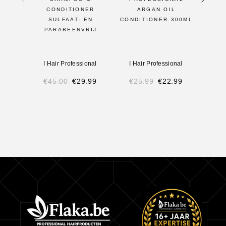
CONDITIONER
ARGAN OIL
SULFAAT- EN
CONDITIONER 300ML
PARABEENVRIJ
I Hair Professional
I Hair Professional
I H
€
45.00
€
29.99
€
25.99
€
22.99
€
11