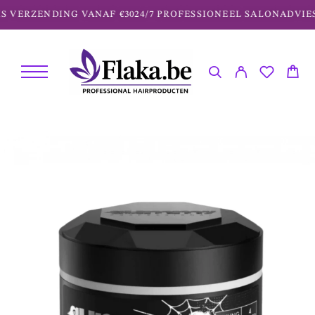
S VERZENDING VANAF €30
24/7 PROFESSIONEEL SALONADVIES