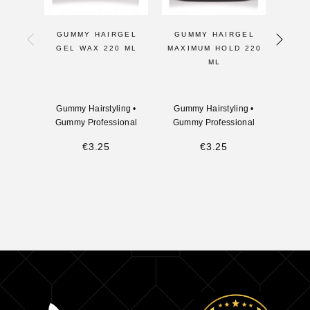
GUMMY HAIRGEL
GUMMY HAIRGEL
GU
GEL WAX 220 ML
MAXIMUM HOLD 220
ML
Gummy Hairstyling
•
Gummy Hairstyling
•
Gumm
Gummy Professional
Gummy Professional
Gumm
€
3.25
€
3.25