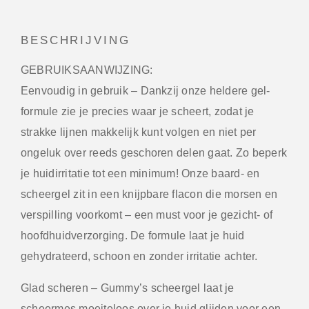
BESCHRIJVING
GEBRUIKSAANWIJZING:
Eenvoudig in gebruik
– Dankzij onze heldere gel­
formule zie je precies waar je scheert, zodat je
strakke lijnen makkelijk kunt volgen en niet per
ongeluk over reeds geschoren delen gaat. Zo beperk
je huidirritatie tot een minimum! Onze baard- en
scheergel zit in een knijp­bare flacon die morsen en
verspilling voorkomt – een must voor je gezicht- of
hoofdhuidverzorging. De formule laat je huid
gehydrateerd, schoon en zonder irritatie achter.
Glad scheren
– Gummy’s scheergel laat je
scheermes moeiteloos over je huid glijden voor een