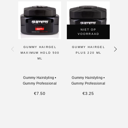
NIET OP
VOORRAAD
GUMMY HAIRGEL
GUMMY HAIRGEL
GU
MAXIMUM HOLD 500
PLUS 220 ML
MAXI
ML
Gummy Hairstyling
•
Gummy Hairstyling
•
Gumm
Gummy Professional
Gummy Professional
Gumm
€
7.50
€
3.25