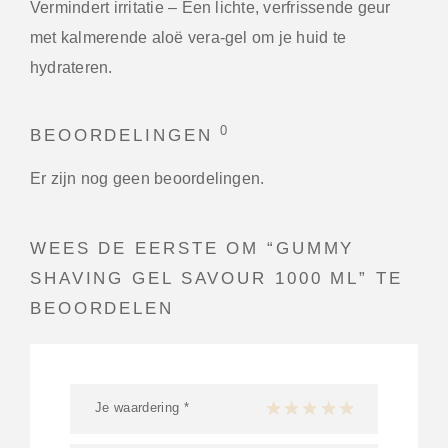
Vermindert irritatie
– Een lichte, verfrissende geur
met kalmerende aloë vera-gel om je huid te
hydrateren.
0
BEOORDELINGEN
Er zijn nog geen beoordelingen.
WEES DE EERSTE OM “GUMMY
SHAVING GEL SAVOUR 1000 ML” TE
BEOORDELEN
Je waardering
*
1 van de 5 sterren
2 van de 5 sterren
3 van de 5 sterren
4 van de 5 sterren
5 van de 5 ster