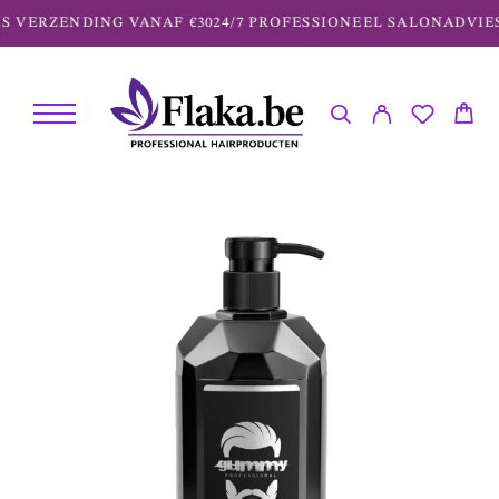
 VERZENDING VANAF €30
24/7 PROFESSIONEEL SALONADVIES