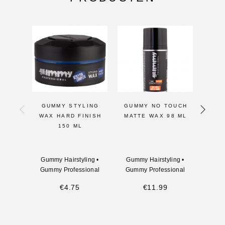
GUMMY STYLING
GUMMY NO TOUCH
GUM
WAX HARD FINISH
MATTE WAX 98 ML
KE
150 ML
ST
Gummy Hairstyling
•
Gummy Hairstyling
•
Gumm
Gummy Professional
Gummy Professional
Gumm
€
4.75
€
11.99