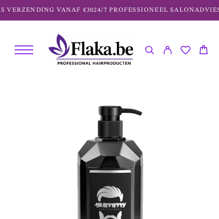
 VERZENDING VANAF €30
24/7 PROFESSIONEEL SALONADVIES