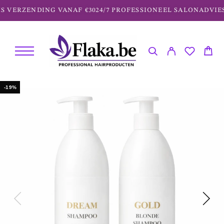
 VERZENDING VANAF €30
24/7 PROFESSIONEEL SALONADVIES
-19%