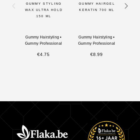
GUMMY STYLING
GUMMY HAIRGEL
GUM
WAX ULTRA HOLD
KERATIN 700 ML
MOU
150 ML
Gummy Hairstyling
•
Gummy Hairstyling
•
Gum
Gummy Professional
Gummy Professional
Gumm
€
4.75
€
8.99