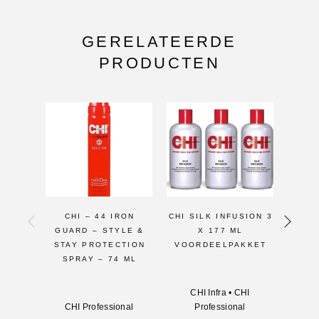
GERELATEERDE
PRODUCTEN
CHI – 44 IRON
CHI SILK INFUSION 3
CHI
GUARD – STYLE &
X 177 ML
SOO
STAY PROTECTION
VOORDEELPAKKET
SPRAY – 74 ML
CHI Infra
•
CHI
CHI P
CHI Professional
Professional