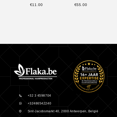
€
11.00
€
55.00
+32 3 4598704
+32486542240
Sint-Jacobsmarkt 40, 2000 Antwerpen, België