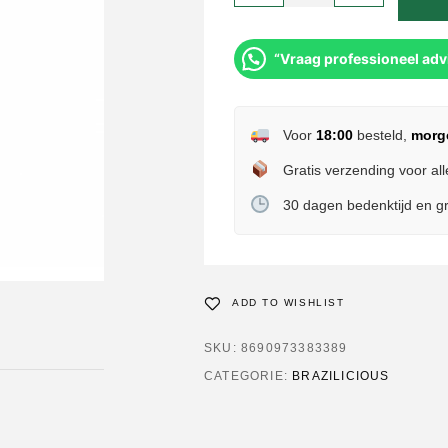
“Vraag professioneel adv
Voor
18:00
besteld,
morg
Gratis verzending voor all
30 dagen bedenktijd en gr
ADD TO WISHLIST
SKU:
8690973383389
CATEGORIE:
BRAZILICIOUS