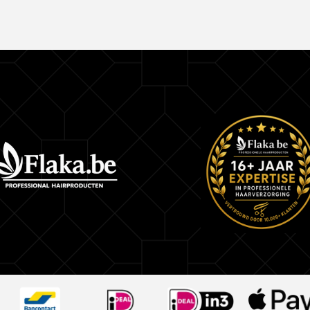
haarvezels
Waarom zou je honing gebruiken om voor je haar
Sinds de oudheid heeft de mens kunnen profiter
voordelen van honing. In die tijd gebruikten Egy
honing om hun hoofdhuid te versterken en de s
hun haar te accentueren.
Honing geeft intense voeding en versterkt de ha
echte aanrader.
Gebruiksaanwijzing Brazilicious Honey Therapy
Was het haar eerst 2 à 3 keren met de zuivere
van Brazilicious Honey Therapy
Haar drogen hoeft niet. Het haar moet 40 % vocht