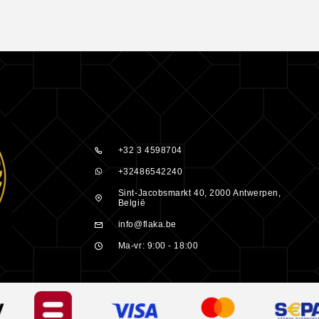
 te zorgen?
en van de
ptenaren al
choonheid van
+32 3 4598704
arvezels. Een
+32486542240
Sint-Jacobsmarkt 40, 2000 Antwerpen,
België
:
info@flaka.be
Ma-vr: 9:00 - 18:00
nde shampoo
ig zijn