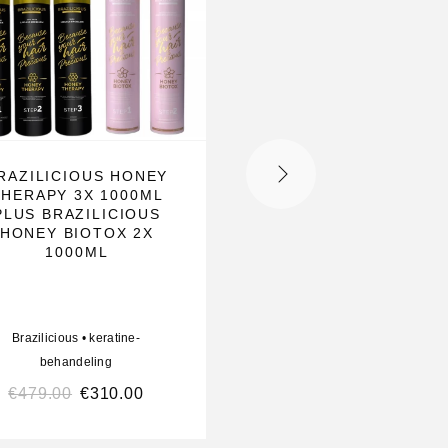
RAZILICIOUS HONEY
BRAZILICIOUS
THERAPY 3X 1000ML
ONTKLEURINGSPO
PLUS BRAZILICIOUS
R 500 GRAM
HONEY BIOTOX 2X
1000ML
Brazilicious
•
keratine-
Brazilicious
•
keratine-
behandeling
behandeling
€
479.00
€
310.00
€
29.50
€
24.00