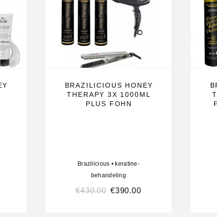
EY
BRAZILICIOUS HONEY
B
THERAPY 3X 1000ML
PLUS FOHN
n en olijfolie
rvezel
Brazilicious
•
keratine-
behandeling
€
430.00
€
390.00
htgevoelige