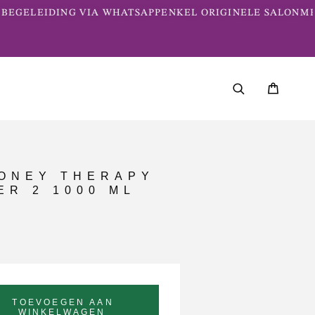
EGELEIDING VIA WHATSAPP
ENKEL ORIGINELE SALONME
HONEY THERAPY
ER 2 1000 ML
TOEVOEGEN AAN
WINKELWAGEN