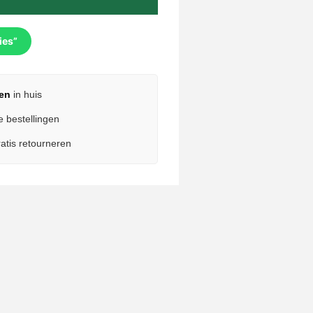
ies”
en
in huis
e bestellingen
atis retourneren