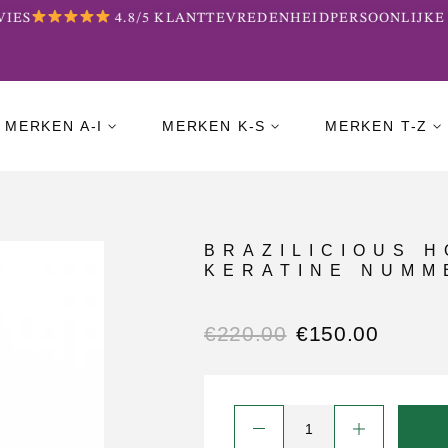
ES
4.8/5 KLANTTEVREDENHEID
PERSOONLIJKE B
MERKEN A-I
MERKEN K-S
MERKEN T-Z
BRAZILICIOUS 
KERATINE NUMM
€
220.00
€
150.00