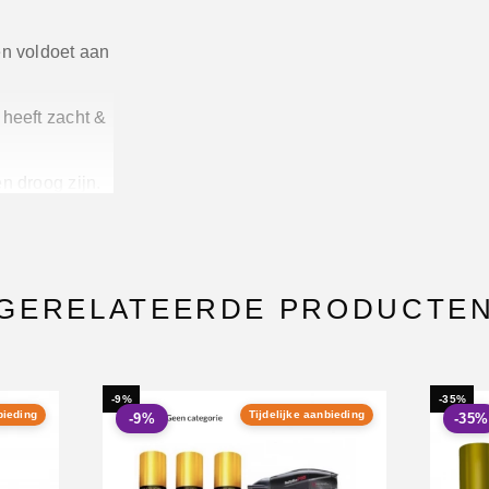
en voldoet aan
 heeft zacht &
n droog zijn.
PNP-fiche en
GERELATEERDE PRODUCTE
-9%
-35%
bieding
Tijdelijke aanbieding
-9%
-35%
zwangere