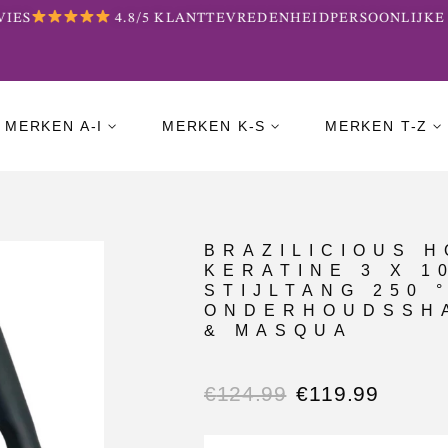
ES
4.8/5 KLANTTEVREDENHEID
PERSOONLIJKE B
MERKEN A-I
MERKEN K-S
MERKEN T-Z
BRAZILICIOUS 
KERATINE 3 X 10
STIJLTANG 250 °
ONDERHOUDSSHA
& MASQUA
€
124.99
€
119.99