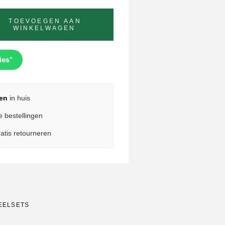
TOEVOEGEN AAN
WINKELWAGEN
ies”
en
in huis
e bestellingen
atis retourneren
EELSETS