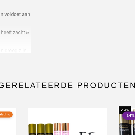
en voldoet aan
 heeft zacht &
n droog zijn.
PNP-fiche en
GERELATEERDE PRODUCTE
-14%
bieding
-14%
zwangere