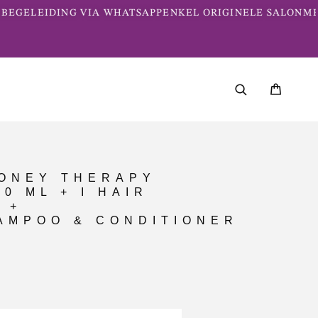
EGELEIDING VIA WHATSAPP
ENKEL ORIGINELE SALONME
HONEY THERAPY
0 ML + I HAIR
 +
MPOO & CONDITIONER