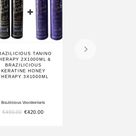
RAZILICIOUS TANINO
BRAZILICIOUS
HERAPY 2X1000ML &
JAPANSE
BRAZILICIOUS
BEHANDELING 3
KERATINE HONEY
1000ML & MANG
THERAPY 3X1000ML
KERATINE 1X 1000
Brazilicious Voordeelsets
Brazilicious Voordeelset
€
490.00
€
420.00
€
470.00
€
310.00