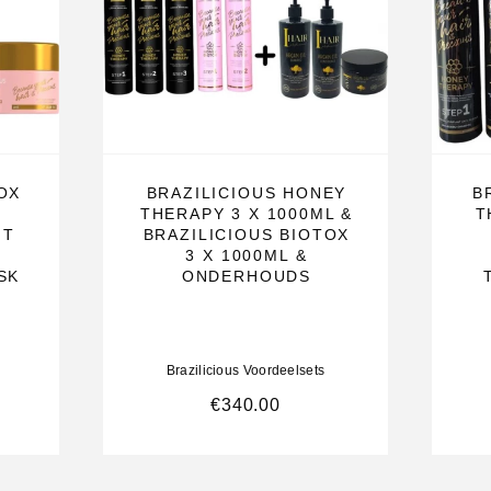
OX
BRAZILICIOUS HONEY
B
THERAPY 3 X 1000ML &
T
IT
BRAZILICIOUS BIOTOX
n en olijfolie
3 X 1000ML &
SK
ONDERHOUDS
rvezel
Brazilicious Voordeelsets
€
340.00
htgevoelige