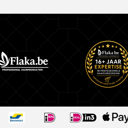
haarvezels
Waarom zou je honing gebruiken om voor je haar
Sinds de oudheid heeft de mens kunnen profiter
voordelen van honing. In die tijd gebruikten Egy
honing om hun hoofdhuid te versterken en de s
hun haar te accentueren.
Honing geeft intense voeding en versterkt de ha
echte aanrader.
Gebruiksaanwijzing Brazilicious Honey Therapy
Was het haar eerst 2 à 3 keren met de zuivere
van Brazilicious Honey Therapy
Haar drogen hoeft niet. Het haar moet 40 % vocht