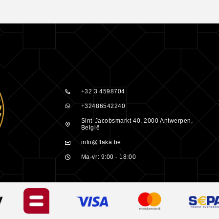
 te zorgen?
en van de
ptenaren al
choonheid van
+32 3 4598704
+32486542240
arvezels. Een
Sint-Jacobsmarkt 40, 2000 Antwerpen,
België
info@flaka.be
:
Ma-vr: 9:00 - 18:00
nde shampoo
ig zijn