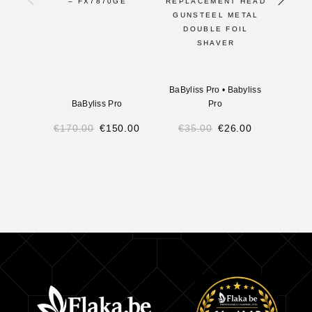
– FX7870GE
REPLACEMENT HEAD
GUNSTEEL METAL
DOUBLE FOIL
SHAVER
BaByliss Pro
•
Babyliss
BaByliss Pro
Pro
€
170.00
€
150.00
€
35.00
€
26.00
€
18