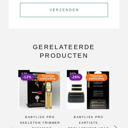
GERELATEERDE
PRODUCTEN
-12%
-26%
-19%
Tijdelijke
Tijdelijke
-12%
-26%
-19
aanbieding
aanbieding
BABYLISS PRO
BABYLISS PRO
BABY
SKELETON TRIMMER
4ARTISTS
FX