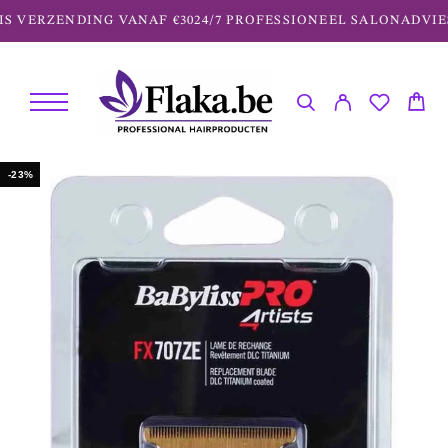
S VERZENDING VANAF €30
24/7 PROFESSIONEEL SALONADVIES
-23%