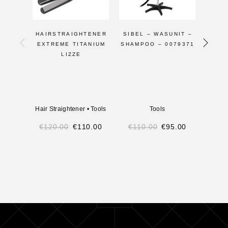
HAIRSTRAIGHTENER
SIBEL – WASUNIT –
BA
EXTREME TITANIUM
SHAMPOO – 0079371
LIZZE
FXF
Hair Straightener
•
Tools
Tools
BaBy
€
120.00
€
110.00
€
110.00
€
95.00
€
13