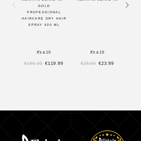
GOLD
PROFESSIONAL
HAIRCARE DRY HAIR
SPRAY 400 ML
It's a 10
It's a 10
€
195.00
€
119.99
€
29.00
€
23.99
€
2