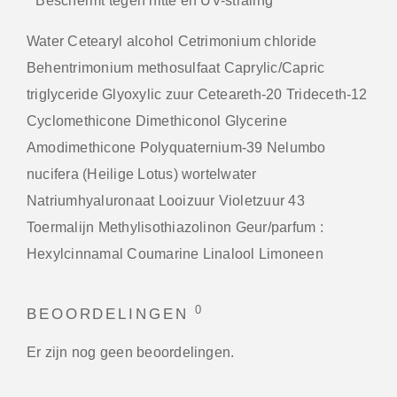
* Beschermt tegen hitte en UV-straling
Water Cetearyl alcohol Cetrimonium chloride
Behentrimonium methosulfaat Caprylic/Capric
triglyceride Glyoxylic zuur Ceteareth-20 Trideceth-12
Cyclomethicone Dimethiconol Glycerine
Amodimethicone Polyquaternium-39 Nelumbo
nucifera (Heilige Lotus) wortelwater
Natriumhyaluronaat Looizuur Violetzuur 43
Toermalijn Methylisothiazolinon Geur/parfum :
Hexylcinnamal Coumarine Linalool Limoneen
0
BEOORDELINGEN
Er zijn nog geen beoordelingen.