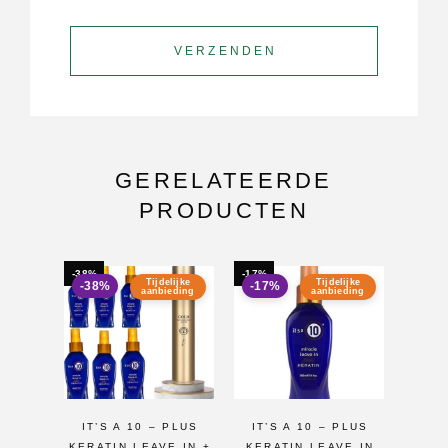
GERELATEERDE
PRODUCTEN
-38%
-17%
-14%
Tijdelijke
Tijdelijke
-38%
-17%
-14
aanbieding
aanbieding
IT’S A 10 – PLUS
IT’S A 10 – PLUS
IT’S
KERATIN LEAVE IN +
KERATIN LEAVE IN
SILK