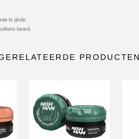
de to glide,
softens beard.
GERELATEERDE PRODUCTE