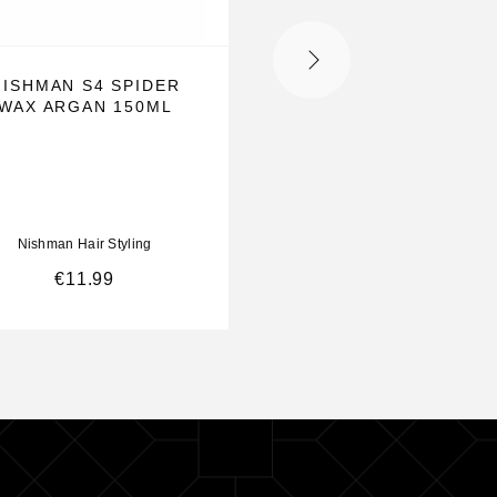
NISHMAN S4 SPIDER
NISHMAN M9 STRO
WAX ARGAN 150ML
FIXING HAIR STYL
WAX PLIABLE FIB
100ML
Nishman Hair Styling
Nishman Hair Styling
€
11.99
€
11.99