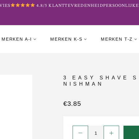
IES
4.8/5 KLANTTEVREDENHEID
PERSOONLIJKE 
MERKEN A-I
MERKEN K-S
MERKEN T-Z
3 EASY SHAVE S
NISHMAN
€
3.85