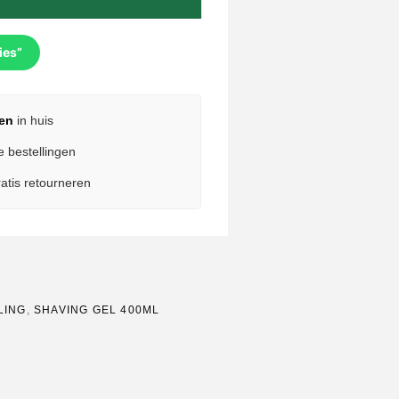
ies”
en
in huis
e bestellingen
atis retourneren
LING
,
SHAVING GEL 400ML