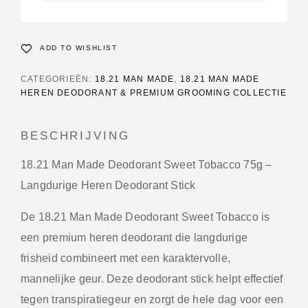
ADD TO WISHLIST
CATEGORIEËN:
18.21 MAN MADE
,
18.21 MAN MADE
HEREN DEODORANT & PREMIUM GROOMING COLLECTIE
BESCHRIJVING
18.21 Man Made Deodorant Sweet Tobacco 75g –
Langdurige Heren Deodorant Stick
De 18.21 Man Made Deodorant Sweet Tobacco is
een premium heren deodorant die langdurige
frisheid combineert met een karaktervolle,
mannelijke geur. Deze deodorant stick helpt effectief
tegen transpiratiegeur en zorgt de hele dag voor een