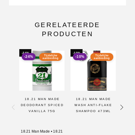
GERELATEERDE
PRODUCTEN
-24%
-10%
-28%
Tijdelijke
Tijdelijke
-24%
-10%
-28
aanbieding
aanbieding
18.21 MAN MADE
18.21 MAN MADE
18.
DEODORANT SPICED
WASH ANTI-FLAKE
DEO
VANILLA 75G
SHAMPOO 473ML
18.21 Man Made
•
18.21
18.21