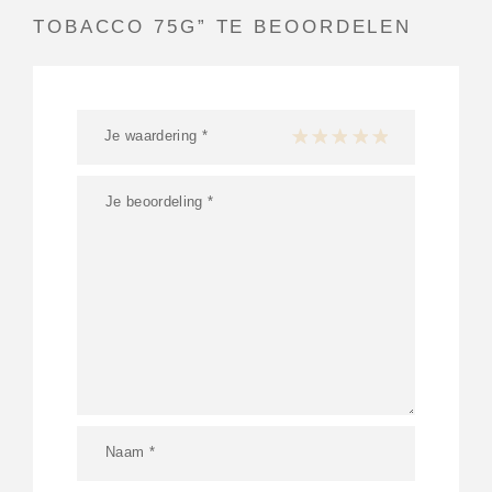
TOBACCO 75G” TE BEOORDELEN
Je waardering
*
1 van de 5 sterren
2 van de 5 sterren
3 van de 5 sterren
4 van de 5 sterren
5 van de 5 ster