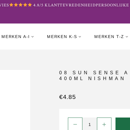
ES
4.8/5 KLANTTEVREDENHEID
PERSOONLIJKE B
MERKEN A-I
MERKEN K-S
MERKEN T-Z
08 SUN SENSE 
400ML NISHMAN
€
4.85