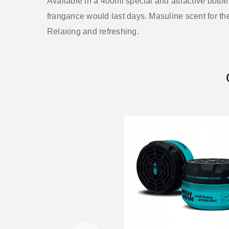
Available in a 400ml special and attractive bottle.
frangance would last days. Masuline scent for th
Relaxing and refreshing.