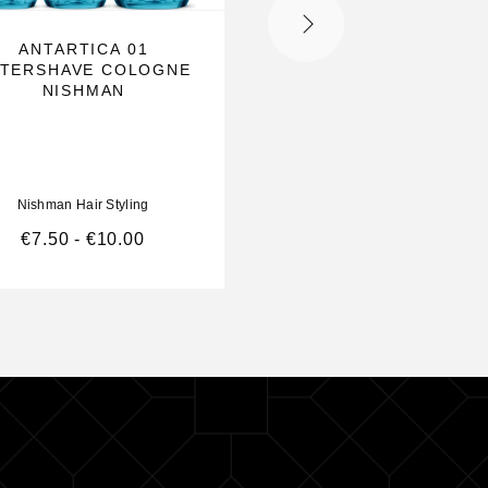
ANTARTICA 01
NISHMAN M5 FIBR
TERSHAVE COLOGNE
HAIR SCULPTIN
NISHMAN
PASTE MATTE LO
100ML
Nishman Hair Styling
Nishman Hair Styling
€
7.50
-
€
10.00
€
11.99