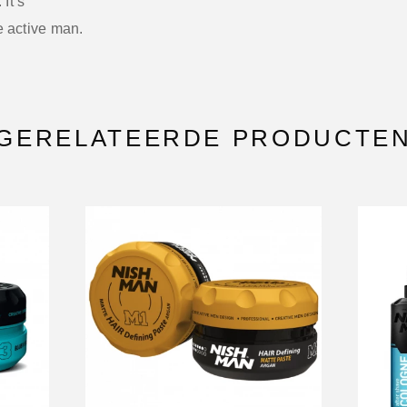
 It’s
e active man.
GERELATEERDE PRODUCTE