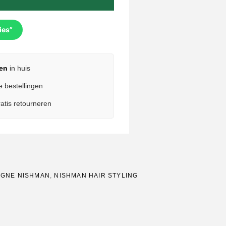
ies”
en
in huis
e bestellingen
atis retourneren
OGNE NISHMAN
,
NISHMAN HAIR STYLING