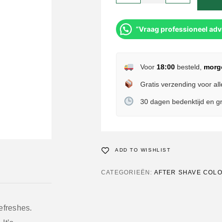
“Vraag professioneel adv
Voor
18:00
besteld,
morg
Gratis verzending voor all
30 dagen bedenktijd en gr
ADD TO WISHLIST
CATEGORIEËN:
AFTER SHAVE COL
refreshes.