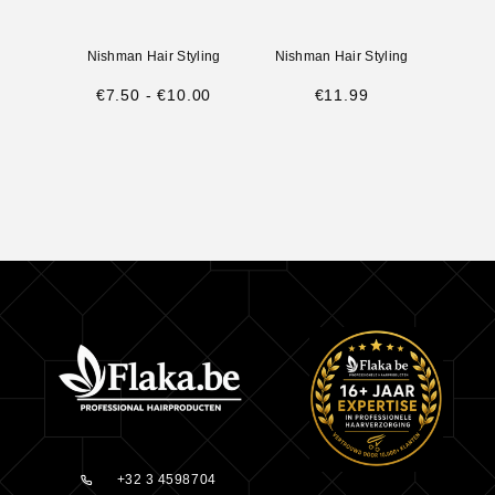
Nishman Hair Styling
Nishman Hair Styling
Nish
€
7.50
-
€
10.00
€
11.99
+32 3 4598704