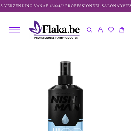
S VERZENDING VANAF €30
24/7 PROFESSIONEEL SALONADVIES