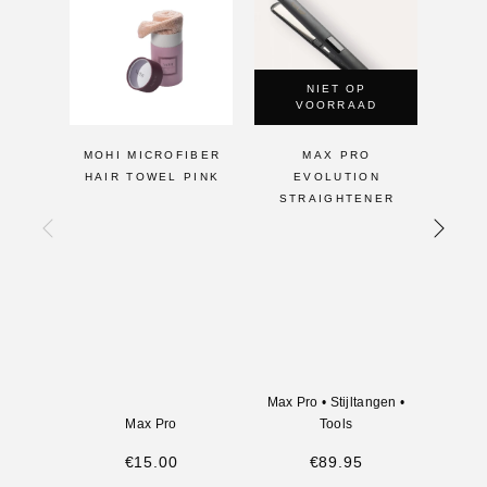
-24
NIET OP
VOORRAAD
MOHI MICROFIBER
MAX PRO
MA
HAIR TOWEL PINK
EVOLUTION
STRAIGHTENER
STR
D
S
OP
S
LE
GAR
H
Max Pro
•
Stijltangen
•
Max Pro
Tools
€
15.00
€
89.95
€
29