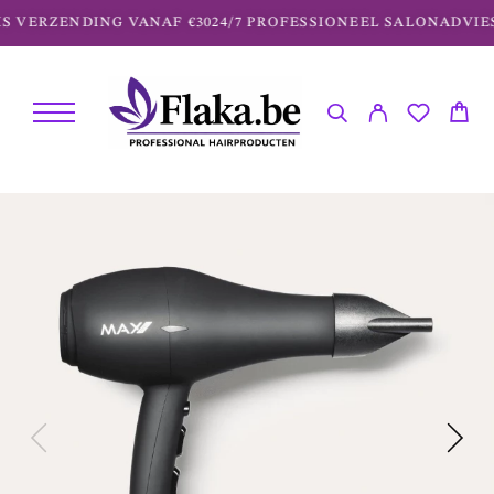
S VERZENDING VANAF €30
24/7 PROFESSIONEEL SALONADVIES