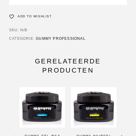
ADD TO WISHLIST
SKU:
N/B
CATEGORIE:
GUMMY PROFESSIONAL
GERELATEERDE
PRODUCTEN
GUMMY GEL WAX
GUMMY HAIRGEL
GU