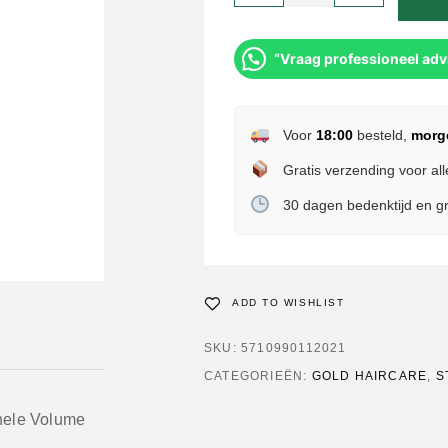
“Vraag professioneel adv
Voor
18:00
besteld,
morg
Gratis verzending voor all
30 dagen bedenktijd en gr
ADD TO WISHLIST
SKU:
5710990112021
CATEGORIEËN:
GOLD HAIRCARE
,
S
nele Volume