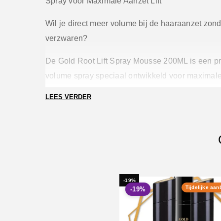
Spray voor Maximale Aanzet Lift
Wil je direct meer volume bij de haaraanzet zond
verzwaren?
De Gold Root Lift Spray Mousse 200ML is een pr
volume spray speciaal ontwikkeld voor maximale 
langdurige ondersteuning vanaf de wortel.
LEES VERDER
Deze krachtige root lift mousse geeft fijn, futloos
onmiddellijk meer stevigheid en controle. Ideaal
droomt van salonvolume zonder plakkerig of hard
Waarom kiezen voor Gold Root Lift Spray?
-19%
✔ Directe lift bij de haaraanzet
Tijdelijke aan
-19%
✔ Langdurige volume ondersteuning