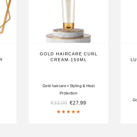
GOLD HAIRCARE CURL
Y
CREAM-150ML
LU
lt het product
tbaar voller
Gold haircare
•
Styling & Heat
Protection
Go
€
33.00
€
27.99