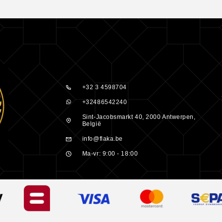
 maakt — deze
r residu.
+32 3 4598704
+32486542240
Sint-Jacobsmarkt 40, 2000 Antwerpen,
België
info@flaka.be
Ma-vr: 9:00 - 18:00
 voor een