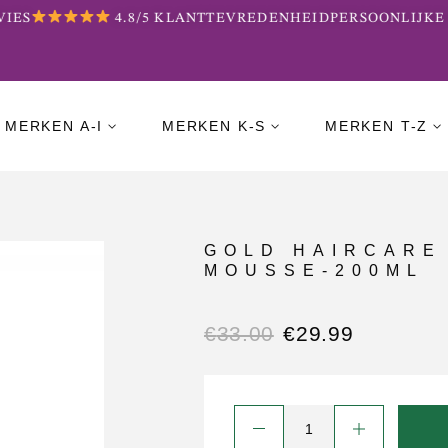
ES
4.8/5 KLANTTEVREDENHEID
PERSOONLIJKE 
MERKEN A-I
MERKEN K-S
MERKEN T-Z
GOLD HAIRCARE
MOUSSE-200ML
€
33.00
€
29.99