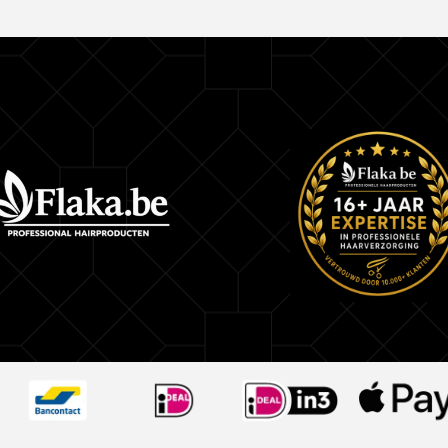
Professionele styling in salon of thuis
Of je nu een brushing, blow-dry of glamourlook
root lift spray zorgt voor langdurige volume zonde
Hoe gebruik je Gold Root Lift Spray Mousse?
Goed schudden voor gebruik
Aanbrengen op handdoekdroog haar
Gericht sprayen bij de haaraanzet
Föhnen met een ronde borstel voor maximale lift
Voor extra volume: föhn het haar ondersteboven
intens push-up effect.
Waarom Gold Root Lift kopen bij Flaka.be?