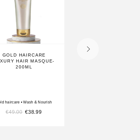
GOLD HAIRCARE
GOLD HAIRCARE
XURY HAIR MASQUE-
COMBIDEAL – SPAR
200ML
STARS
ld haircare
•
Wash & Nourish
Gold haircare
€
49.00
€
38.99
€
98.00
€
82.00