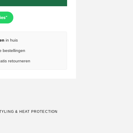
ies”
en
in huis
e bestellingen
atis retourneren
TYLING & HEAT PROTECTION