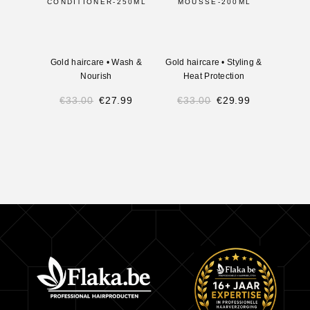
CONDITIONER-250ML
MOUSSE-200ML
SH
Gold haircare
•
Wash &
Gold haircare
•
Styling &
Gold 
Nourish
Heat Protection
€
33.00
€
27.99
€
33.00
€
29.99
€
3