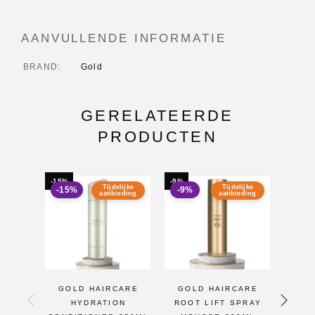
AANVULLENDE INFORMATIE
BRAND
Gold
GERELATEERDE
PRODUCTEN
-15%
-9%
-15%
Tijdelijke
Tijdelijke
-15%
-9%
-15
aanbieding
aanbieding
GOLD HAIRCARE
GOLD HAIRCARE
GO
HYDRATION
ROOT LIFT SPRAY