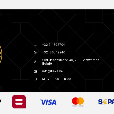
+32 3 4598704
+32486542240
Sint-Jacobsmarkt 40, 2000 Antwerpen,
België
r en schoner
info@flaka.be
Ma-vr: 9:00 - 18:00
s.
 glanzender.
oor sterkere