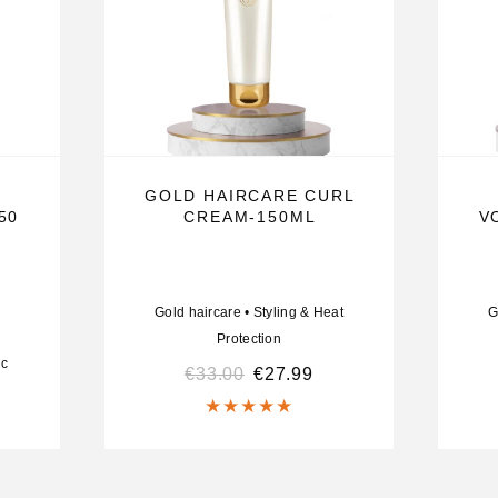
 100% vegan,
ke invloeden
aansluit bij de
ieve detox-
 talg en
GOLD HAIRCARE CURL
50
CREAM-150ML
V
e hoofdhuid
erken en spoel
Gold haircare
•
Styling & Heat
G
Protection
n optimaal
c
€
33.00
€
27.99