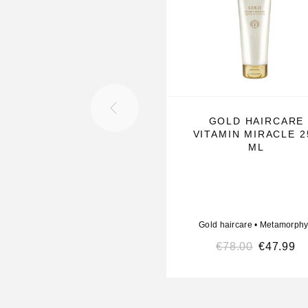
De formule is vrij van sulfaten en parabenen, is
bevat UV-filters ter bescherming tegen schadelij
van buitenaf en heeft een pH-waarde die perfect 
natuurlijke balans van haar en hoofdhuid. De act
complexen verwijderen productresten, overtollige
vervuiling op een veilige en effectieve manier.
GOLD HAIRCARE
VITAMIN MIRACLE 2
Gebruiksaanwijzing
ML
Breng aan op nat haar. Masseer zachtjes in op d
tot het product schuimt. Laat 1 tot 2 minuten inw
daarna grondig uit met lauwwarm water. Voor ee
Gold haircare
•
Metamorphy
resultaat dagelijks of regelmatig gebruiken.
€
78.00
€
47.99
Waarom dit product gebruiken
Zuivert de hoofdhuid diepgaand