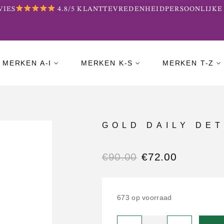
ES
4.8/5 KLANTTEVREDENHEID
PERSOONLIJKE 
MERKEN A-I
MERKEN K-S
MERKEN T-Z
GOLD DAILY DE
€
90.00
€
72.00
673 op voorraad