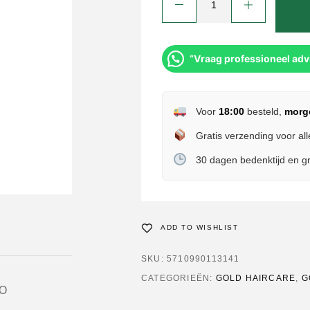
“Vraag professioneel adv
Voor
18:00
besteld,
morg
Gratis verzending voor all
30 dagen bedenktijd en gr
ADD TO WISHLIST
SKU:
5710990113141
CATEGORIEËN:
GOLD HAIRCARE
,
G
OO