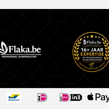
Verwijdert productopbouw en vervuiling
Herstelt de natuurlijke hoofdhuidbalans
Stimuleert een gezonde haargroei
Laat het haar fris, licht en schoon aanvoelen
Resultaten bij regelmatig gebruik
Na de eerste wasbeurt voelt de hoofdhuid frisse
aan.
Na twee weken is de talgproductie beter in balan
Na vier weken oogt het haar lichter, gezonder en
Bij langdurig gebruik ontstaat een ideale basis v