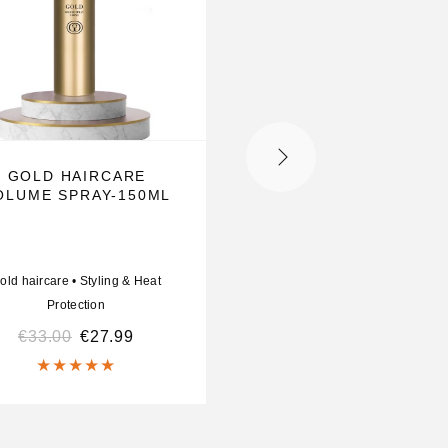
GOLD HAIRCARE
GOLD HAIRCARE S
OLUME SPRAY-150ML
WATER CREAM 150
old haircare
•
Styling & Heat
Gold haircare
•
Styling & H
Protection
Protection
€
33.00
€
27.99
€
33.00
€
27.99