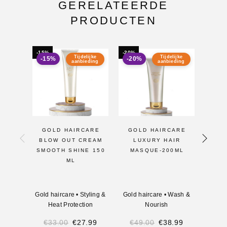
GERELATEERDE
PRODUCTEN
-15%
-20%
-16%
Tijdelijke
Tijdelijke
-15%
-20%
-16
aanbieding
aanbieding
GOLD HAIRCARE
GOLD HAIRCARE
GO
BLOW OUT CREAM
LUXURY HAIR
DRE
SMOOTH SHINE 150
MASQUE-200ML
PR
ML
C
Gold haircare
•
Styling &
Gold haircare
•
Wash &
G
Heat Protection
Nourish
M
€
33.00
€
27.99
€
49.00
€
38.99
€
3