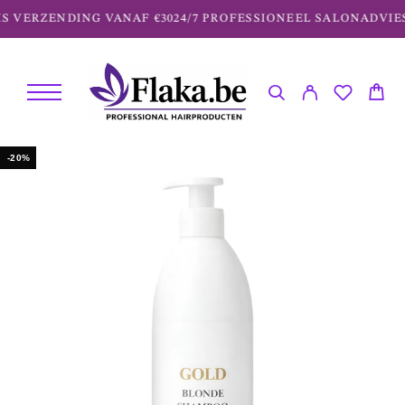
S VERZENDING VANAF €30
24/7 PROFESSIONEEL SALONADVIES
-20%