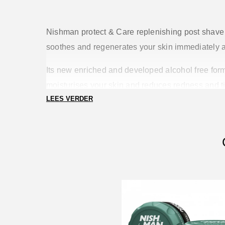
Nishman protect & Care replenishing post shave 
soothes and regenerates your skin immediately a
Its new enriched and developed alcohol free form
moisturises your skin and reduces redness and t
LEES VERDER
skin is smooth and protected and feels comfortab
smoothness.