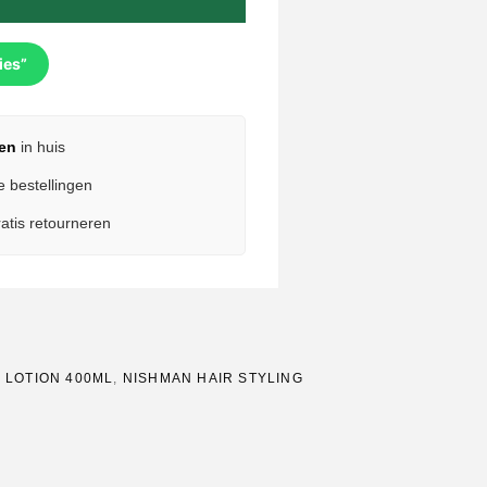
ies”
en
in huis
e bestellingen
atis retourneren
 LOTION 400ML
,
NISHMAN HAIR STYLING