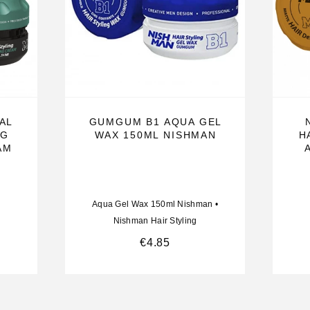
AL
GUMGUM B1 AQUA GEL
NG
WAX 150ML NISHMAN
H
AM
Aqua Gel Wax 150ml Nishman
•
Nishman Hair Styling
€
4.85