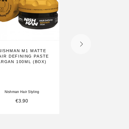
NISHMAN M1 MATTE
SPORT B2 AQUA G
AIR DEFINING PASTE
WAX 150ML NISHM
ARGAN 100ML (BOX)
Aqua Gel Wax 150ml Nishm
Nishman Hair Styling
Nishman Hair Styling
€
3.90
€
4.85