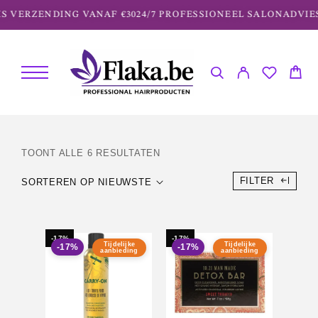
S VERZENDING VANAF €30
24/7 PROFESSIONEEL SALONADVIES
TOONT ALLE 6 RESULTATEN
FILTER
SORTEREN OP NIEUWSTE
-17%
-17%
Tijdelijke
Tijdelijke
-17%
-17%
aanbieding
aanbieding