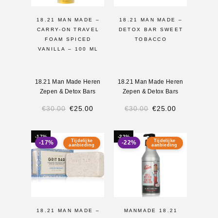
18.21 MAN MADE –
18.21 MAN MADE –
CARRY-ON TRAVEL
DETOX BAR SWEET
FOAM SPICED
TOBACCO
VANILLA – 100 ML
18.21 Man Made Heren
18.21 Man Made Heren
Zepen & Detox Bars
Zepen & Detox Bars
€
30.00
€
25.00
€
30.00
€
25.00
-17%
-22%
Tijdelijke
Tijdelijke
-17%
-22%
aanbieding
aanbieding
18.21 MAN MADE –
MANMADE 18.21